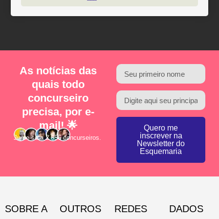
As notícias das
quais todo
concurseiro
precisa, por e-
mail! 🌟
Quero me
inscrever na
Junte-se a 2.856 concurseiros.
Newsletter do
Esquemaria
SOBRE A
OUTROS
REDES
DADOS