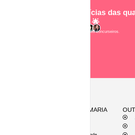
As notícias das qua
e-mail! 🌟
Junte-se a 2.856 concurseiros.
SOBRE A ESQUEMARIA
OUT
Contato
Termos de uso
Políticas de privacidade