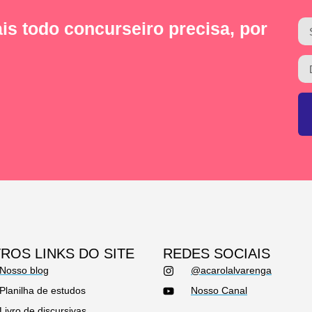
is todo concurseiro precisa, por
ROS LINKS DO SITE
REDES SOCIAIS
Nosso blog
@acarolalvarenga
Planilha de estudos
Nosso Canal
Livro de discursivas