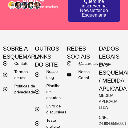
Quero me
inscrever na
Junte-se a 2.856 concurseiros.
Newsletter do
Esquemaria
SOBRE A
OUTROS
REDES
DADOS
ESQUEMARIA
LINKS
SOCIAIS
LEGAIS
Contato
@acarolalvarenga
DO SITE
DA
Nosso
Termos
Nosso
ESQUEMA
blog
de uso
Canal
/ MEDIDA
Planilha
Políticas de
APLICADA
de
privacidade
MEDIDA
estudos
APLICADA
Livro de
LTDA
discursivas
CNPJ
Teste
24.904.658/0001-
gratuito