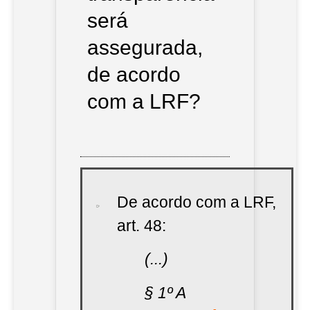
será
assegurada,
de acordo
com a LRF?
De acordo com a LRF,
art. 48:
(...)
§ 1º A