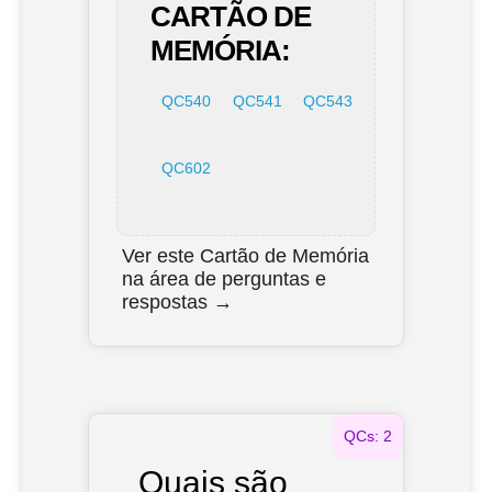
CARTÃO DE
MEMÓRIA:
QC540
QC541
QC543
QC602
Ver este Cartão de Memória
na área de perguntas e
respostas →
QCs: 2
Quais são