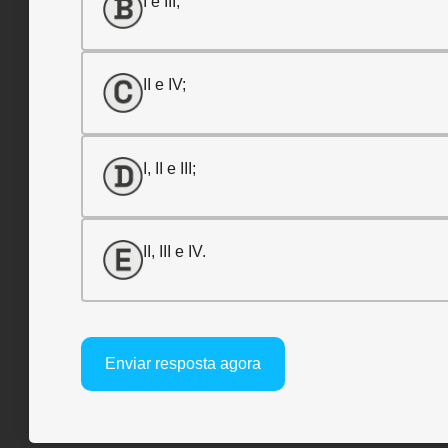
I e III;
II e IV;
I, II e III;
II, III e IV.
Enviar resposta agora