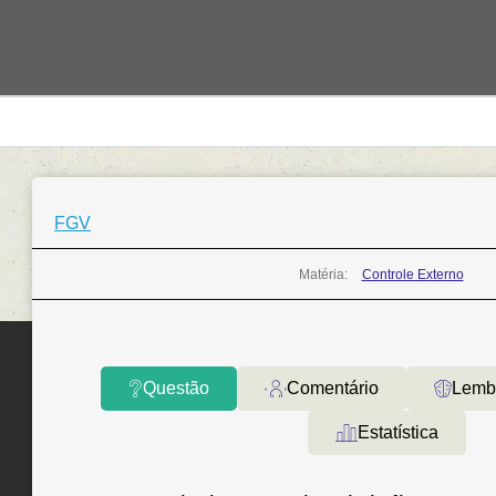
FGV
Matéria:
Controle Externo
Questão
Comentário
Lemb
Estatística