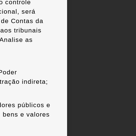
o controle
ional, será
l de Contas da
aos tribunais
 Analise as
 Poder
tração indireta;
dores públicos e
 bens e valores