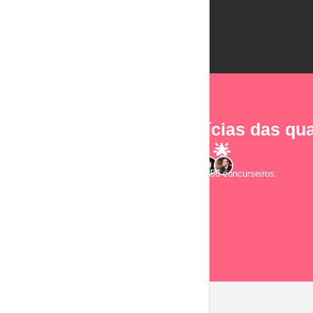
As notícias das qua
e-mail! 🌟
Junte-se a 2.856 concurseiros.