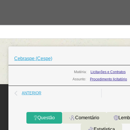
Cebraspe (Cespe)
Matéria:
Licitações e Contratos
Assunto:
Procedimento licitatório
ANTERIOR
Questão
Comentário
Lemb
Estatística