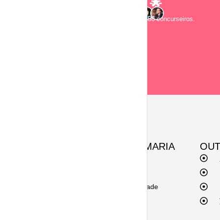
e-mail! 🌟
Junte-se a 2.856 concurseiros.
SOBRE A ESQUEMARIA
OUT
Contato
Termos de uso
Políticas de privacidade