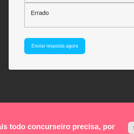
Errado
Enviar resposta agora
is todo concurseiro precisa, por