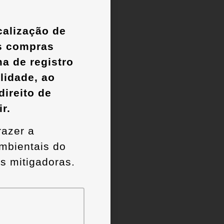
calização de
as compras
a de registro
lidade, ao
ireito de
r.
razer a
mbientais do
s mitigadoras.