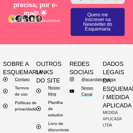
precisa, por e-
mail! 🌟
Quero me
inscrever na
Junte-se a 2.856 concurseiros.
Newsletter do
Esquemaria
SOBRE A
OUTROS
REDES
DADOS
ESQUEMARIA
LINKS
SOCIAIS
LEGAIS
Contato
@acarolalvarenga
DO SITE
DA
Nosso
Termos
Nosso
ESQUEMA
blog
de uso
Canal
/ MEDIDA
Planilha
Políticas de
APLICADA
de
privacidade
MEDIDA
estudos
APLICADA
Livro de
LTDA
discursivas