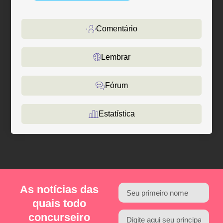
Comentário
Lembrar
Fórum
Estatística
As notícias das
quais todo
concurseiro