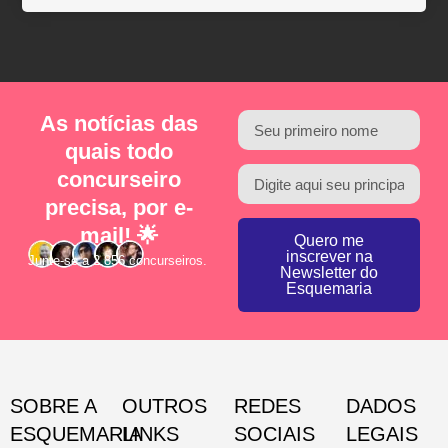
As notícias das
quais todo
concurseiro
precisa, por e-
mail! 🌟
Quero me
inscrever na
Junte-se a 2.856 concurseiros.
Newsletter do
Esquemaria
SOBRE A
OUTROS
REDES
DADOS
ESQUEMARIA
LINKS
SOCIAIS
LEGAIS