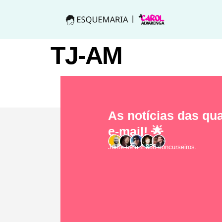
TJ-AM
As notícias das qua
e-mail! 🌟
Junte-se a 2.856 concurseiros.