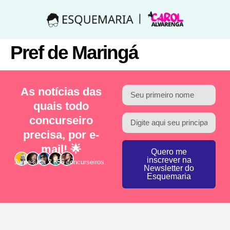
Pref de Maringá
As notícias das
quais todo
concurseiro
precisa, por e-
mail! 🌟
Quero me
inscrever na
Junte-se a 2.856 concurseiros.
Newsletter do
Esquemaria