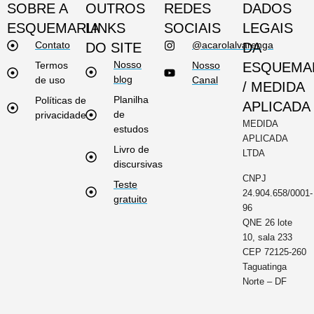
SOBRE A
OUTROS
REDES
DADOS
ESQUEMARIA
LINKS
SOCIAIS
LEGAIS
Contato
@acarolalvarenga
DO SITE
DA
Nosso
Termos
Nosso
ESQUEMA
blog
de uso
Canal
/ MEDIDA
Planilha
Políticas de
APLICADA
de
privacidade
MEDIDA
estudos
APLICADA
Livro de
LTDA
discursivas
CNPJ
Teste
24.904.658/0001-
gratuito
96
QNE 26 lote
10, sala 233
CEP 72125-260
Taguatinga
Norte – DF