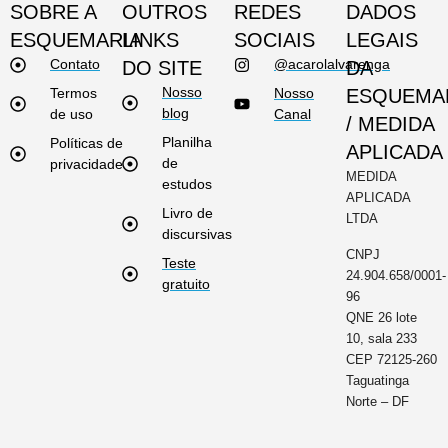
SOBRE A
OUTROS
REDES
DADOS
ESQUEMARIA
LINKS
SOCIAIS
LEGAIS
Contato
@acarolalvarenga
DO SITE
DA
Nosso
Termos
Nosso
ESQUEMA
blog
de uso
Canal
/ MEDIDA
Planilha
Políticas de
APLICADA
de
privacidade
MEDIDA
estudos
APLICADA
Livro de
LTDA
discursivas
CNPJ
Teste
24.904.658/0001-
gratuito
96
QNE 26 lote
10, sala 233
CEP 72125-260
Taguatinga
Norte – DF