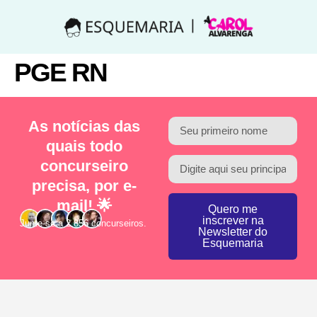
PGE RN
As notícias das
quais todo
concurseiro
precisa, por e-
mail! 🌟
Quero me
inscrever na
Junte-se a 2.856 concurseiros.
Newsletter do
Esquemaria