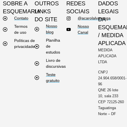
SOBRE A
OUTROS
REDES
DADOS
ESQUEMARIA
LINKS
SOCIAIS
LEGAIS
Contato
@acarolalvarenga
DO SITE
DA
Nosso
Termos
Nosso
ESQUEMA
blog
de uso
Canal
/ MEDIDA
Planilha
Políticas de
APLICADA
de
privacidade
MEDIDA
estudos
APLICADA
Livro de
LTDA
discursivas
CNPJ
Teste
24.904.658/0001-
gratuito
96
QNE 26 lote
10, sala 233
CEP 72125-260
Taguatinga
Norte – DF