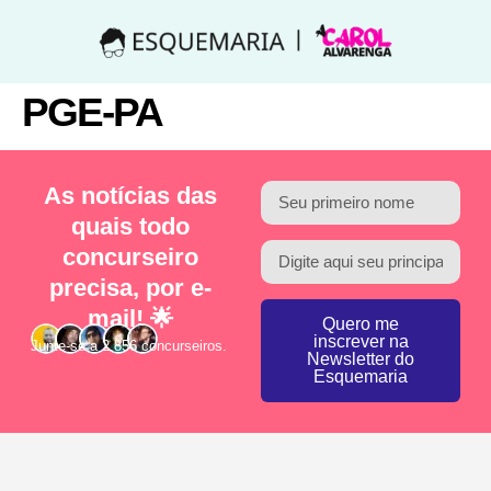
PGE-PA
As notícias das
quais todo
concurseiro
precisa, por e-
mail! 🌟
Quero me
inscrever na
Junte-se a 2.856 concurseiros.
Newsletter do
Esquemaria