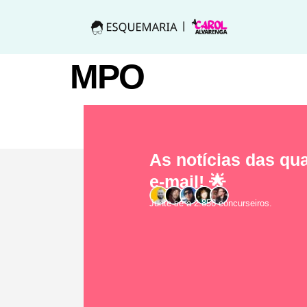
MPO
As notícias das qua
e-mail! 🌟
Junte-se a 2.856 concurseiros.