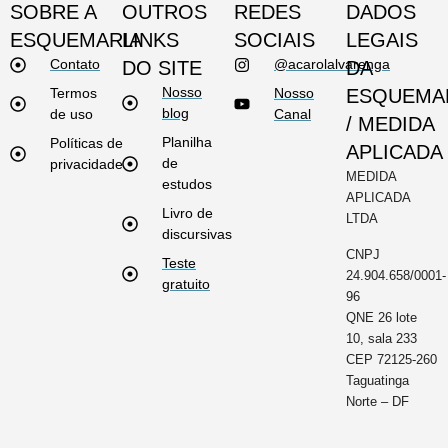
SOBRE A
OUTROS
REDES
DADOS
ESQUEMARIA
LINKS
SOCIAIS
LEGAIS
Contato
@acarolalvarenga
DO SITE
DA
Nosso
Termos
Nosso
ESQUEMA
blog
de uso
Canal
/ MEDIDA
Planilha
Políticas de
APLICADA
de
privacidade
MEDIDA
estudos
APLICADA
Livro de
LTDA
discursivas
CNPJ
Teste
24.904.658/0001-
gratuito
96
QNE 26 lote
10, sala 233
CEP 72125-260
Taguatinga
Norte – DF