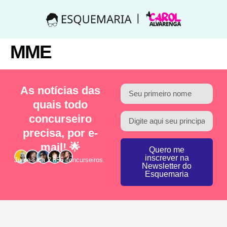
MME
As notícias das
quais todo
concurseiro
precisa, por e-
mail! 🌟
Quero me
inscrever na
Junte-se a 2.856 concurseiros.
Newsletter do
Esquemaria