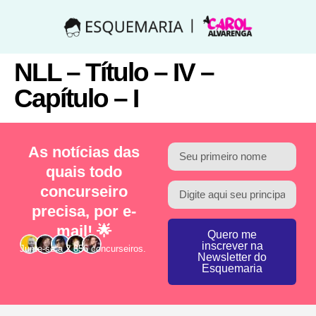
NLL – Título – IV –
Capítulo – I
As notícias das
quais todo
concurseiro
precisa, por e-
mail! 🌟
Quero me
inscrever na
Junte-se a 2.856 concurseiros.
Newsletter do
Esquemaria