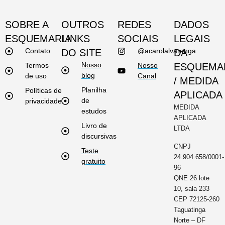
SOBRE A
OUTROS
REDES
DADOS
ESQUEMARIA
LINKS
SOCIAIS
LEGAIS
Contato
@acarolalvarenga
DO SITE
DA
Nosso
Termos
Nosso
ESQUEMA
blog
de uso
Canal
/ MEDIDA
Planilha
Políticas de
APLICADA
de
privacidade
MEDIDA
estudos
APLICADA
Livro de
LTDA
discursivas
CNPJ
Teste
24.904.658/0001-
gratuito
96
QNE 26 lote
10, sala 233
CEP 72125-260
Taguatinga
Norte – DF