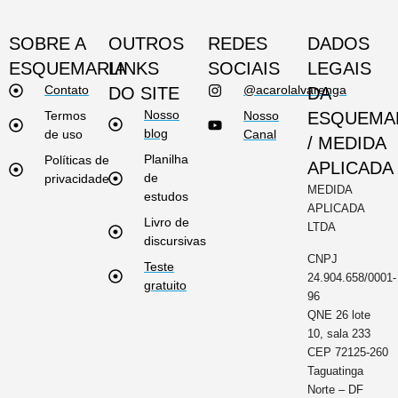
SOBRE A
OUTROS
REDES
DADOS
ESQUEMARIA
LINKS
SOCIAIS
LEGAIS
Contato
@acarolalvarenga
DO SITE
DA
Nosso
Termos
Nosso
ESQUEMA
blog
de uso
Canal
/ MEDIDA
Planilha
Políticas de
APLICADA
de
privacidade
MEDIDA
estudos
APLICADA
Livro de
LTDA
discursivas
CNPJ
Teste
24.904.658/0001-
gratuito
96
QNE 26 lote
10, sala 233
CEP 72125-260
Taguatinga
Norte – DF