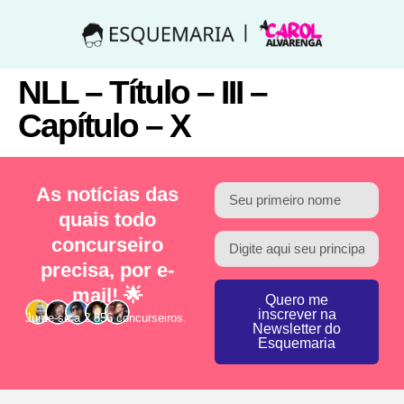
NLL – Título – III –
Capítulo – X
As notícias das
quais todo
concurseiro
precisa, por e-
mail! 🌟
Quero me
inscrever na
Junte-se a 2.856 concurseiros.
Newsletter do
Esquemaria