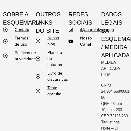
SOBRE A
OUTROS
REDES
DADOS
ESQUEMARIA
LINKS
SOCIAIS
LEGAIS
Contato
@acarolalvarenga
DO SITE
DA
Nosso
Termos
Nosso
ESQUEMA
blog
de uso
Canal
/ MEDIDA
Planilha
Políticas de
APLICADA
de
privacidade
MEDIDA
estudos
APLICADA
Livro de
LTDA
discursivas
CNPJ
Teste
24.904.658/0001-
gratuito
96
QNE 26 lote
10, sala 233
CEP 72125-260
Taguatinga
Norte – DF