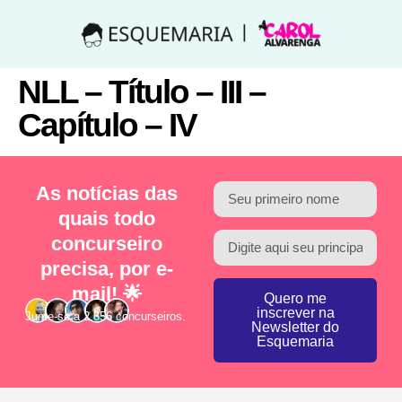
NLL – Título – III –
Capítulo – IV
As notícias das
quais todo
concurseiro
precisa, por e-
mail! 🌟
Quero me
inscrever na
Junte-se a 2.856 concurseiros.
Newsletter do
Esquemaria