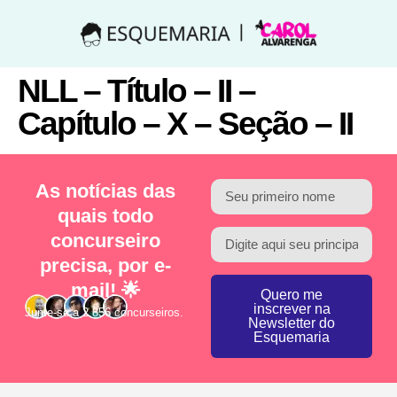
NLL – Título – II –
Capítulo – X – Seção – II
As notícias das
quais todo
concurseiro
precisa, por e-
mail! 🌟
Quero me
inscrever na
Junte-se a 2.856 concurseiros.
Newsletter do
Esquemaria