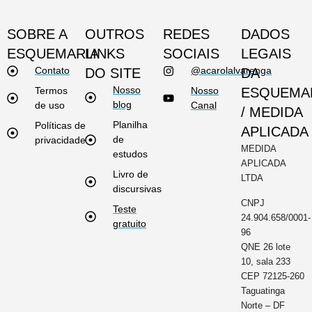
SOBRE A
OUTROS
REDES
DADOS
ESQUEMARIA
LINKS
SOCIAIS
LEGAIS
Contato
@acarolalvarenga
DO SITE
DA
Nosso
Termos
Nosso
ESQUEMA
blog
de uso
Canal
/ MEDIDA
Planilha
Políticas de
APLICADA
de
privacidade
MEDIDA
estudos
APLICADA
Livro de
LTDA
discursivas
CNPJ
Teste
24.904.658/0001-
gratuito
96
QNE 26 lote
10, sala 233
CEP 72125-260
Taguatinga
Norte – DF