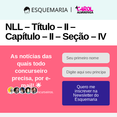
NLL – Título – II –
Capítulo – II – Seção – IV
As notícias das
quais todo
concurseiro
precisa, por e-
mail! 🌟
Quero me
inscrever na
Junte-se a 2.856 concurseiros.
Newsletter do
Esquemaria