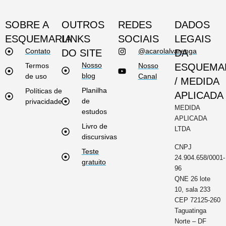
SOBRE A
OUTROS
REDES
DADOS
ESQUEMARIA
LINKS
SOCIAIS
LEGAIS
Contato
@acarolalvarenga
DO SITE
DA
Nosso
Termos
Nosso
ESQUEMA
blog
de uso
Canal
/ MEDIDA
Planilha
Políticas de
APLICADA
de
privacidade
MEDIDA
estudos
APLICADA
Livro de
LTDA
discursivas
CNPJ
Teste
24.904.658/0001-
gratuito
96
QNE 26 lote
10, sala 233
CEP 72125-260
Taguatinga
Norte – DF