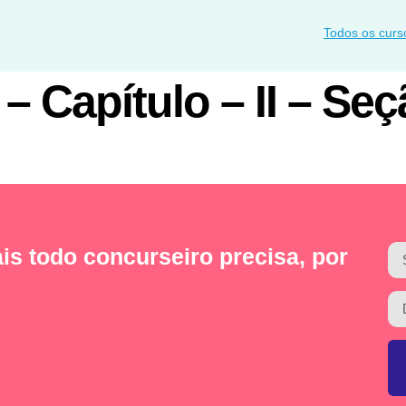
Todos os curs
 – Capítulo – II – Seç
is todo concurseiro precisa, por