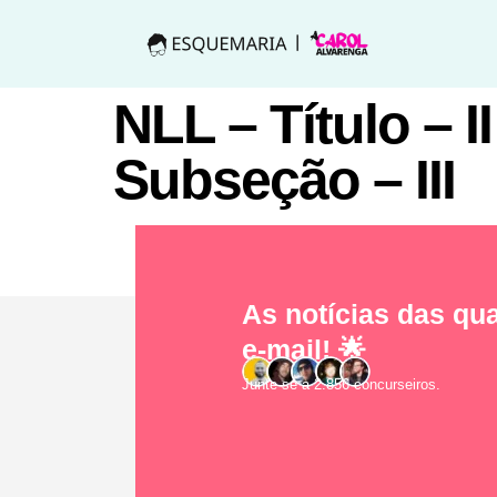
NLL – Título – II
Subseção – III
As notícias das qua
e-mail! 🌟
Junte-se a 2.856 concurseiros.