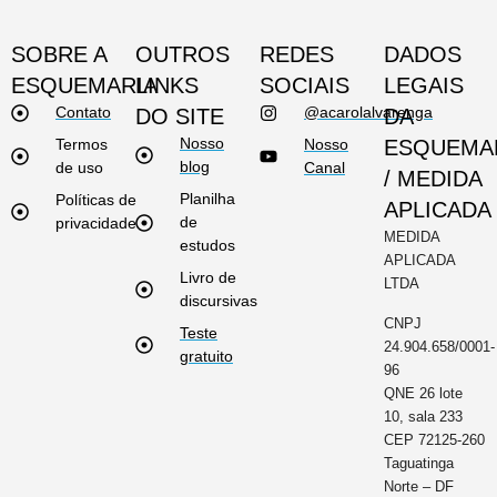
SOBRE A
OUTROS
REDES
DADOS
ESQUEMARIA
LINKS
SOCIAIS
LEGAIS
Contato
@acarolalvarenga
DO SITE
DA
Nosso
Termos
Nosso
ESQUEMA
blog
de uso
Canal
/ MEDIDA
Planilha
Políticas de
APLICADA
de
privacidade
MEDIDA
estudos
APLICADA
Livro de
LTDA
discursivas
CNPJ
Teste
24.904.658/0001-
gratuito
96
QNE 26 lote
10, sala 233
CEP 72125-260
Taguatinga
Norte – DF