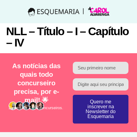
NLL – Título – I – Capítulo
– IV
As notícias das
quais todo
concurseiro
precisa, por e-
mail! 🌟
Quero me
inscrever na
Junte-se a 2.856 concurseiros.
Newsletter do
Esquemaria