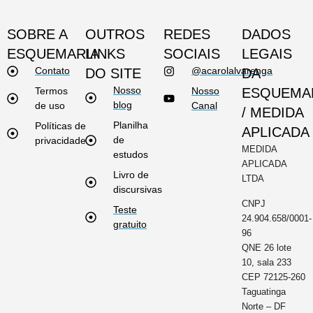
SOBRE A
OUTROS
REDES
DADOS
ESQUEMARIA
LINKS
SOCIAIS
LEGAIS
Contato
@acarolalvarenga
DO SITE
DA
Nosso
Termos
Nosso
ESQUEMA
blog
de uso
Canal
/ MEDIDA
Planilha
Políticas de
APLICADA
de
privacidade
MEDIDA
estudos
APLICADA
Livro de
LTDA
discursivas
CNPJ
Teste
24.904.658/0001-
gratuito
96
QNE 26 lote
10, sala 233
CEP 72125-260
Taguatinga
Norte – DF