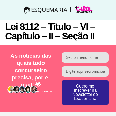
Lei 8112 – Título – VI –
Capítulo – II – Seção II
As notícias das
quais todo
concurseiro
precisa, por e-
mail! 🌟
Quero me
inscrever na
Junte-se a 2.856 concurseiros.
Newsletter do
Esquemaria