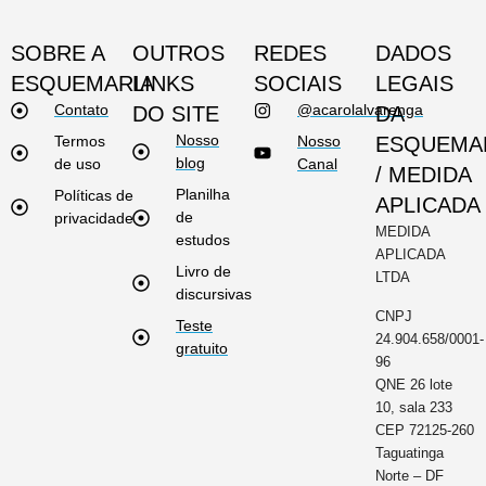
SOBRE A
OUTROS
REDES
DADOS
ESQUEMARIA
LINKS
SOCIAIS
LEGAIS
Contato
@acarolalvarenga
DO SITE
DA
Nosso
Termos
Nosso
ESQUEMA
blog
de uso
Canal
/ MEDIDA
Planilha
Políticas de
APLICADA
de
privacidade
MEDIDA
estudos
APLICADA
Livro de
LTDA
discursivas
CNPJ
Teste
24.904.658/0001-
gratuito
96
QNE 26 lote
10, sala 233
CEP 72125-260
Taguatinga
Norte – DF