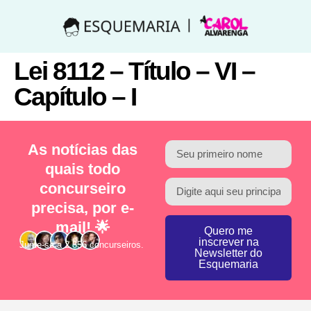
Lei 8112 – Título – VI –
Capítulo – I
As notícias das
quais todo
concurseiro
precisa, por e-
mail! 🌟
Quero me
inscrever na
Junte-se a 2.856 concurseiros.
Newsletter do
Esquemaria