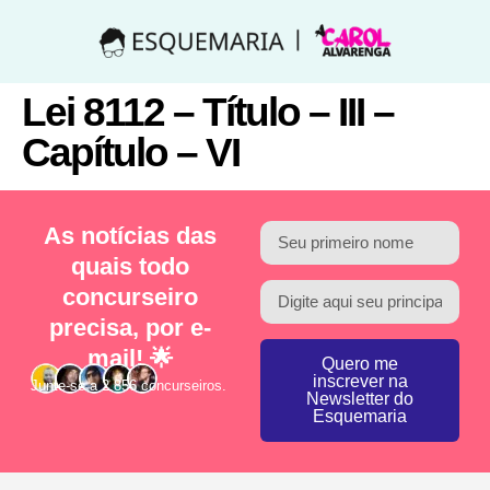
Lei 8112 – Título – III –
Capítulo – VI
As notícias das
quais todo
concurseiro
precisa, por e-
mail! 🌟
Quero me
inscrever na
Junte-se a 2.856 concurseiros.
Newsletter do
Esquemaria