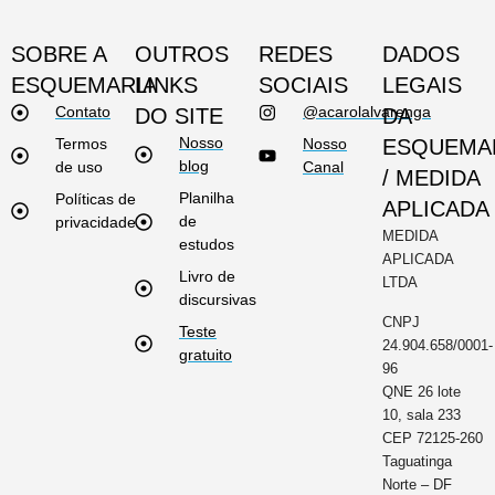
SOBRE A
OUTROS
REDES
DADOS
ESQUEMARIA
LINKS
SOCIAIS
LEGAIS
Contato
@acarolalvarenga
DO SITE
DA
Nosso
Termos
Nosso
ESQUEMA
blog
de uso
Canal
/ MEDIDA
Planilha
Políticas de
APLICADA
de
privacidade
MEDIDA
estudos
APLICADA
Livro de
LTDA
discursivas
CNPJ
Teste
24.904.658/0001-
gratuito
96
QNE 26 lote
10, sala 233
CEP 72125-260
Taguatinga
Norte – DF