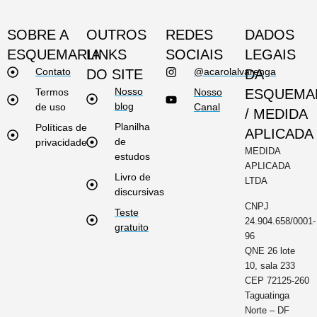
SOBRE A
OUTROS
REDES
DADOS
ESQUEMARIA
LINKS
SOCIAIS
LEGAIS
Contato
@acarolalvarenga
DO SITE
DA
Nosso
Termos
Nosso
ESQUEMA
blog
de uso
Canal
/ MEDIDA
Planilha
Políticas de
APLICADA
de
privacidade
MEDIDA
estudos
APLICADA
Livro de
LTDA
discursivas
CNPJ
Teste
24.904.658/0001-
gratuito
96
QNE 26 lote
10, sala 233
CEP 72125-260
Taguatinga
Norte – DF