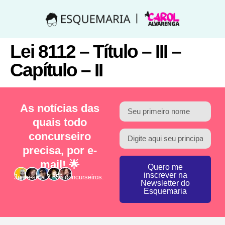
Lei 8112 – Título – III –
Capítulo – II
As notícias das
quais todo
concurseiro
precisa, por e-
mail! 🌟
Quero me
inscrever na
Junte-se a 2.856 concurseiros.
Newsletter do
Esquemaria