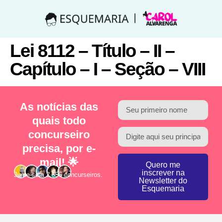
Lei 8112 – Título – II –
Capítulo – I – Seção – VIII
As notícias das
quais todo
concurseiro
precisa, por e-
mail! 🌟
Quero me
inscrever na
Junte-se a 2.856 concurseiros.
Newsletter do
Esquemaria