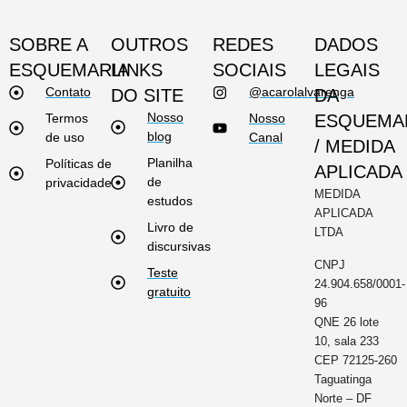
SOBRE A
OUTROS
REDES
DADOS
ESQUEMARIA
LINKS
SOCIAIS
LEGAIS
Contato
@acarolalvarenga
DO SITE
DA
Nosso
Termos
Nosso
ESQUEMA
blog
de uso
Canal
/ MEDIDA
Planilha
Políticas de
APLICADA
de
privacidade
MEDIDA
estudos
APLICADA
Livro de
LTDA
discursivas
CNPJ
Teste
24.904.658/0001-
gratuito
96
QNE 26 lote
10, sala 233
CEP 72125-260
Taguatinga
Norte – DF