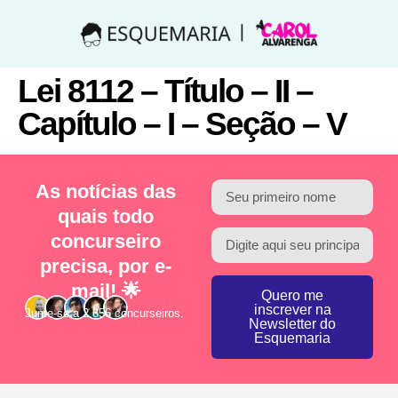
Lei 8112 – Título – II –
Capítulo – I – Seção – V
As notícias das
quais todo
concurseiro
precisa, por e-
mail! 🌟
Quero me
inscrever na
Junte-se a 2.856 concurseiros.
Newsletter do
Esquemaria