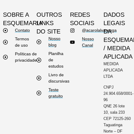
SOBRE A
OUTROS
REDES
DADOS
ESQUEMARIA
LINKS
SOCIAIS
LEGAIS
Contato
@acarolalvarenga
DO SITE
DA
Nosso
Termos
Nosso
ESQUEMA
blog
de uso
Canal
/ MEDIDA
Planilha
Políticas de
APLICADA
de
privacidade
MEDIDA
estudos
APLICADA
Livro de
LTDA
discursivas
CNPJ
Teste
24.904.658/0001-
gratuito
96
QNE 26 lote
10, sala 233
CEP 72125-260
Taguatinga
Norte – DF