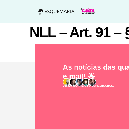
NLL – Art. 91 – 
As notícias das qua
e-mail! 🌟
Junte-se a 2.856 concurseiros.