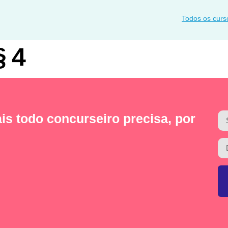
Todos os curs
§ 4
is todo concurseiro precisa, por