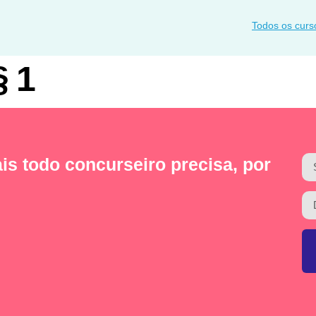
Todos os curs
§ 1
is todo concurseiro precisa, por