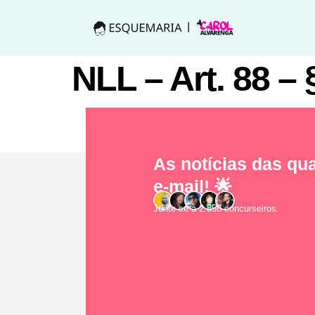
NLL – Art. 88 – 
As notícias das qua
e-mail! 🌟
Junte-se a 2.856 concurseiros.