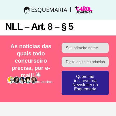
NLL – Art. 8 – § 5
As notícias das
quais todo
concurseiro
precisa, por e-
mail! 🌟
Quero me
inscrever na
Junte-se a 2.856 concurseiros.
Newsletter do
Esquemaria