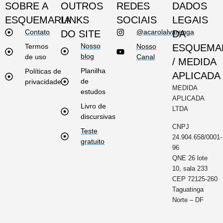
SOBRE A
OUTROS
REDES
DADOS
ESQUEMARIA
LINKS
SOCIAIS
LEGAIS
Contato
@acarolalvarenga
DO SITE
DA
Nosso
Termos
Nosso
ESQUEMA
blog
de uso
Canal
/ MEDIDA
Planilha
Políticas de
APLICADA
de
privacidade
MEDIDA
estudos
APLICADA
Livro de
LTDA
discursivas
CNPJ
Teste
24.904.658/0001-
gratuito
96
QNE 26 lote
10, sala 233
CEP 72125-260
Taguatinga
Norte – DF