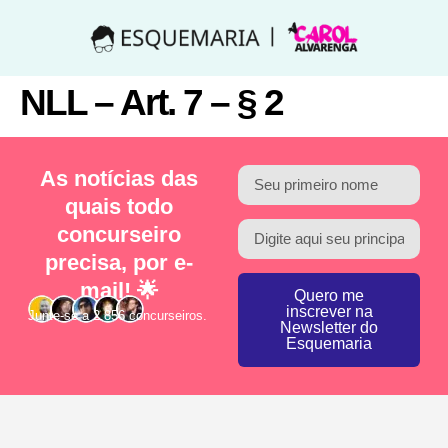
NLL – Art. 7 – § 2
As notícias das
quais todo
concurseiro
precisa, por e-
mail! 🌟
Quero me
inscrever na
Junte-se a 2.856 concurseiros.
Newsletter do
Esquemaria