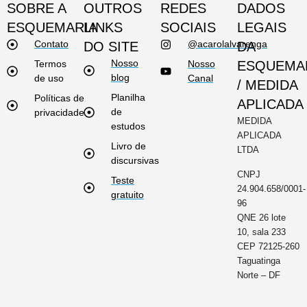
SOBRE A
OUTROS
REDES
DADOS
ESQUEMARIA
LINKS
SOCIAIS
LEGAIS
Contato
@acarolalvarenga
DO SITE
DA
Nosso
Termos
Nosso
ESQUEMA
blog
de uso
Canal
/ MEDIDA
Planilha
Políticas de
APLICADA
de
privacidade
MEDIDA
estudos
APLICADA
Livro de
LTDA
discursivas
CNPJ
Teste
24.904.658/0001-
gratuito
96
QNE 26 lote
10, sala 233
CEP 72125-260
Taguatinga
Norte – DF