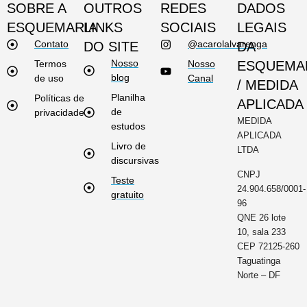
SOBRE A
OUTROS
REDES
DADOS
ESQUEMARIA
LINKS
SOCIAIS
LEGAIS
Contato
@acarolalvarenga
DO SITE
DA
Nosso
Termos
Nosso
ESQUEMA
blog
de uso
Canal
/ MEDIDA
Planilha
Políticas de
APLICADA
de
privacidade
MEDIDA
estudos
APLICADA
Livro de
LTDA
discursivas
CNPJ
Teste
24.904.658/0001-
gratuito
96
QNE 26 lote
10, sala 233
CEP 72125-260
Taguatinga
Norte – DF