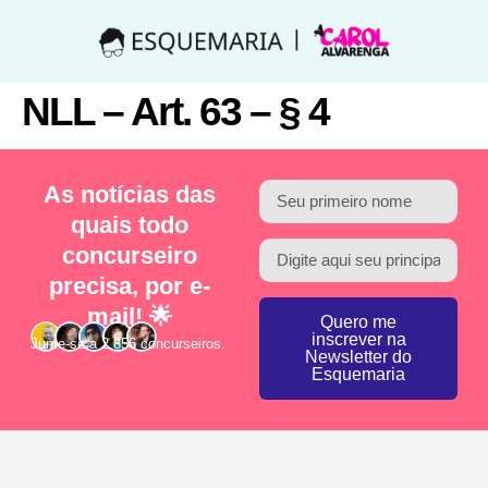
NLL – Art. 63 – § 4
As notícias das
quais todo
concurseiro
precisa, por e-
mail! 🌟
Quero me
inscrever na
Junte-se a 2.856 concurseiros.
Newsletter do
Esquemaria