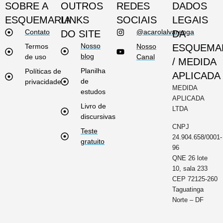
SOBRE A
OUTROS
REDES
DADOS
ESQUEMARIA
LINKS
SOCIAIS
LEGAIS
Contato
@acarolalvarenga
DO SITE
DA
Nosso
Termos
Nosso
ESQUEMA
blog
de uso
Canal
/ MEDIDA
Planilha
Políticas de
APLICADA
de
privacidade
MEDIDA
estudos
APLICADA
Livro de
LTDA
discursivas
CNPJ
Teste
24.904.658/0001-
gratuito
96
QNE 26 lote
10, sala 233
CEP 72125-260
Taguatinga
Norte – DF