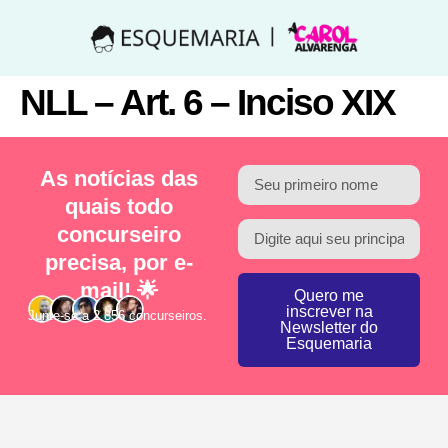
NLL – Art. 6 – Inciso XIX
As notícias das
quais todo
concurseiro
precisa, por e-
mail! 🌟
Quero me
inscrever na
Junte-se a 2.856 concurseiros.
Newsletter do
Esquemaria