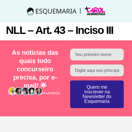
NLL – Art. 43 – Inciso III
As notícias das
quais todo
concurseiro
precisa, por e-
mail! 🌟
Quero me
inscrever na
Junte-se a 2.856 concurseiros.
Newsletter do
Esquemaria