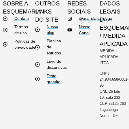
SOBRE A
OUTROS
REDES
DADOS
ESQUEMARIA
LINKS
SOCIAIS
LEGAIS
Contato
@acarolalvarenga
DO SITE
DA
Nosso
Termos
Nosso
ESQUEMA
blog
de uso
Canal
/ MEDIDA
Planilha
Políticas de
APLICADA
de
privacidade
MEDIDA
estudos
APLICADA
Livro de
LTDA
discursivas
CNPJ
Teste
24.904.658/0001-
gratuito
96
QNE 26 lote
10, sala 233
CEP 72125-260
Taguatinga
Norte – DF