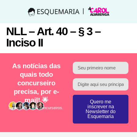
NLL – Art. 40 – § 3 –
Inciso II
As notícias das
quais todo
concurseiro
precisa, por e-
mail! 🌟
Quero me
inscrever na
Junte-se a 2.856 concurseiros.
Newsletter do
Esquemaria