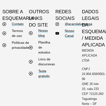
SOBRE A
OUTROS
REDES
DADOS
ESQUEMARIA
LINKS
SOCIAIS
LEGAIS
Contato
@acarolalvarenga
DO SITE
DA
Nosso
Termos
Nosso
ESQUEMA
blog
de uso
Canal
/ MEDIDA
Planilha
Políticas de
APLICADA
de
privacidade
MEDIDA
estudos
APLICADA
Livro de
LTDA
discursivas
CNPJ
Teste
24.904.658/0001-
gratuito
96
QNE 26 lote
10, sala 233
CEP 72125-260
Taguatinga
Norte – DF