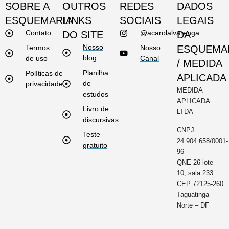
SOBRE A
OUTROS
REDES
DADOS
ESQUEMARIA
LINKS
SOCIAIS
LEGAIS
Contato
@acarolalvarenga
DO SITE
DA
Nosso
Termos
Nosso
ESQUEMA
blog
de uso
Canal
/ MEDIDA
Planilha
Políticas de
APLICADA
de
privacidade
MEDIDA
estudos
APLICADA
Livro de
LTDA
discursivas
CNPJ
Teste
24.904.658/0001-
gratuito
96
QNE 26 lote
10, sala 233
CEP 72125-260
Taguatinga
Norte – DF