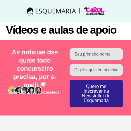
Vídeos e aulas de apoio
As notícias das
quais todo
concurseiro
precisa, por e-
mail! 🌟
Quero me
inscrever na
Junte-se a 2.856 concurseiros.
Newsletter do
Esquemaria