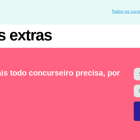
Todos os curs
s extras
is todo concurseiro precisa, por