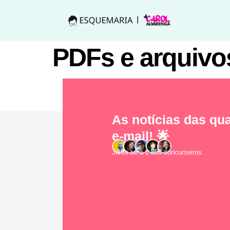
PDFs e arquivo
As notícias das qua
e-mail! 🌟
Junte-se a 2.856 concurseiros.