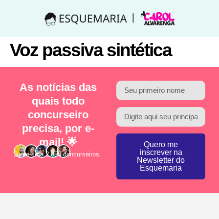
Voz passiva sintética
As notícias das
quais todo
concurseiro
precisa, por e-
mail! 🌟
Quero me
inscrever na
Junte-se a 2.856 concurseiros.
Newsletter do
Esquemaria