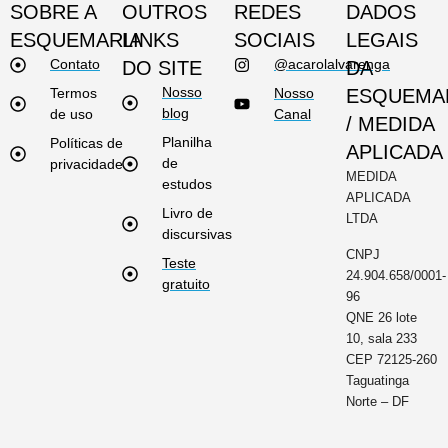
SOBRE A
OUTROS
REDES
DADOS
ESQUEMARIA
LINKS
SOCIAIS
LEGAIS
Contato
@acarolalvarenga
DO SITE
DA
Nosso
Termos
Nosso
ESQUEMA
blog
de uso
Canal
/ MEDIDA
Planilha
Políticas de
APLICADA
de
privacidade
MEDIDA
estudos
APLICADA
Livro de
LTDA
discursivas
CNPJ
Teste
24.904.658/0001-
gratuito
96
QNE 26 lote
10, sala 233
CEP 72125-260
Taguatinga
Norte – DF