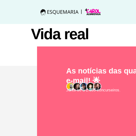
Vida real
As notícias das qua
e-mail! 🌟
Junte-se a 2.856 concurseiros.