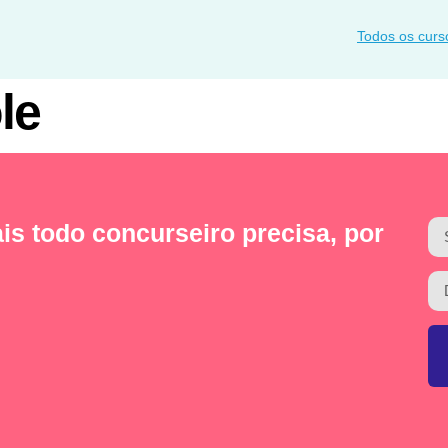
Todos os curs
le
is todo concurseiro precisa, por