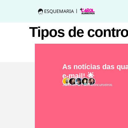
Tipos de contro
As notícias das qua
e-mail! 🌟
Junte-se a 2.856 concurseiros.