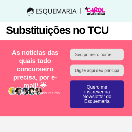
Substituições no TCU
As notícias das
quais todo
concurseiro
precisa, por e-
mail! 🌟
Quero me
inscrever na
Junte-se a 2.856 concurseiros.
Newsletter do
Esquemaria