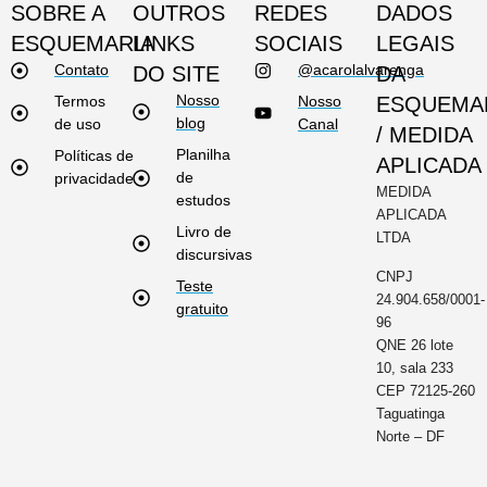
SOBRE A
OUTROS
REDES
DADOS
ESQUEMARIA
LINKS
SOCIAIS
LEGAIS
Contato
@acarolalvarenga
DO SITE
DA
Nosso
Termos
Nosso
ESQUEMA
blog
de uso
Canal
/ MEDIDA
Planilha
Políticas de
APLICADA
de
privacidade
MEDIDA
estudos
APLICADA
Livro de
LTDA
discursivas
CNPJ
Teste
24.904.658/0001-
gratuito
96
QNE 26 lote
10, sala 233
CEP 72125-260
Taguatinga
Norte – DF