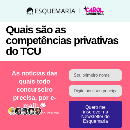
Quais são as
competências privativas
do TCU
As notícias das
quais todo
concurseiro
precisa, por e-
mail! 🌟
Quero me
inscrever na
Junte-se a 2.856 concurseiros.
Newsletter do
Esquemaria