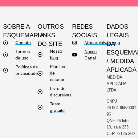
SOBRE A
OUTROS
REDES
DADOS
ESQUEMARIA
LINKS
SOCIAIS
LEGAIS
Contato
@acarolalvarenga
DO SITE
DA
Nosso
Termos
Nosso
ESQUEMA
blog
de uso
Canal
/ MEDIDA
Planilha
Políticas de
APLICADA
de
privacidade
MEDIDA
estudos
APLICADA
Livro de
LTDA
discursivas
CNPJ
Teste
24.904.658/0001-
gratuito
96
QNE 26 lote
10, sala 233
CEP 72125-260