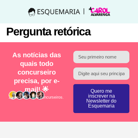
Pergunta retórica
As notícias das
quais todo
concurseiro
precisa, por e-
mail! 🌟
Quero me
inscrever na
Junte-se a 2.856 concurseiros.
Newsletter do
Esquemaria