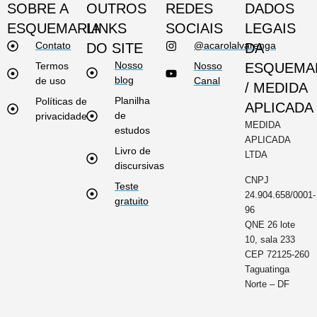
SOBRE A
OUTROS
REDES
DADOS
ESQUEMARIA
LINKS
SOCIAIS
LEGAIS
Contato
@acarolalvarenga
DO SITE
DA
Nosso
Termos
Nosso
ESQUEMA
blog
de uso
Canal
/ MEDIDA
Planilha
Políticas de
APLICADA
de
privacidade
MEDIDA
estudos
APLICADA
Livro de
LTDA
discursivas
CNPJ
Teste
24.904.658/0001-
gratuito
96
QNE 26 lote
10, sala 233
CEP 72125-260
Taguatinga
Norte – DF