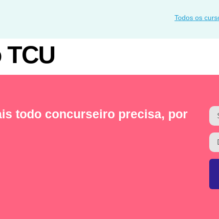
Todos os curs
o TCU
is todo concurseiro precisa, por