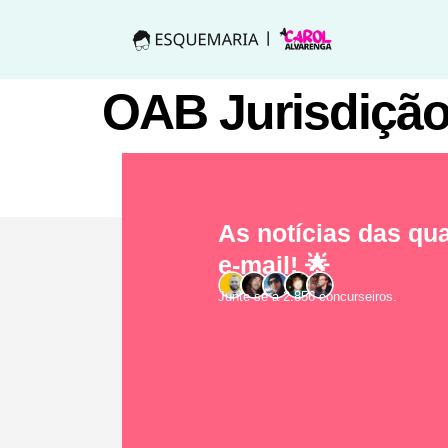
OAB Jurisdiçã
As notícias das qua
e-mail! 🌟
Junte-se a 2.856 concurseiros.