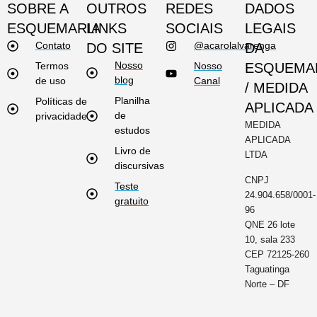
SOBRE A
OUTROS
REDES
DADOS
ESQUEMARIA
LINKS
SOCIAIS
LEGAIS
Contato
@acarolalvarenga
DO SITE
DA
Nosso
Termos
Nosso
ESQUEMA
blog
de uso
Canal
/ MEDIDA
Planilha
Políticas de
APLICADA
de
privacidade
MEDIDA
estudos
APLICADA
Livro de
LTDA
discursivas
CNPJ
Teste
24.904.658/0001-
gratuito
96
QNE 26 lote
10, sala 233
CEP 72125-260
Taguatinga
Norte – DF