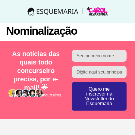
Nominalização
As notícias das
quais todo
concurseiro
precisa, por e-
mail! 🌟
Quero me
inscrever na
Junte-se a 2.856 concurseiros.
Newsletter do
Esquemaria