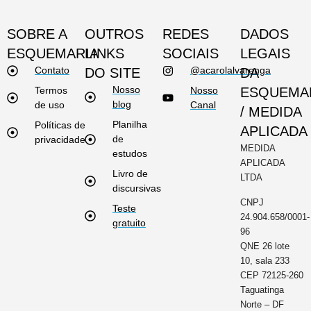
SOBRE A
OUTROS
REDES
DADOS
ESQUEMARIA
LINKS
SOCIAIS
LEGAIS
Contato
@acarolalvarenga
DO SITE
DA
Nosso
Termos
Nosso
ESQUEMA
blog
de uso
Canal
/ MEDIDA
Planilha
Políticas de
APLICADA
de
privacidade
MEDIDA
estudos
APLICADA
Livro de
LTDA
discursivas
CNPJ
Teste
24.904.658/0001-
gratuito
96
QNE 26 lote
10, sala 233
CEP 72125-260
Taguatinga
Norte – DF