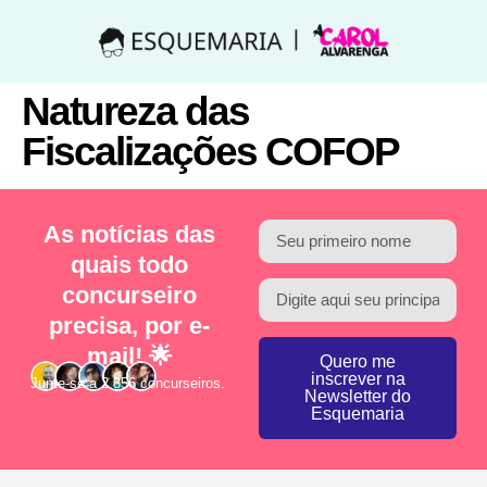
Natureza das
Fiscalizações COFOP
As notícias das
quais todo
concurseiro
precisa, por e-
mail! 🌟
Quero me
inscrever na
Junte-se a 2.856 concurseiros.
Newsletter do
Esquemaria