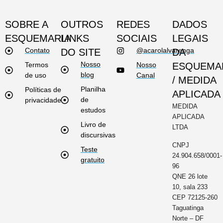
SOBRE A
OUTROS
REDES
DADOS
ESQUEMARIA
LINKS
SOCIAIS
LEGAIS
Contato
@acarolalvarenga
DO SITE
DA
Nosso
Termos
Nosso
ESQUEMA
blog
de uso
Canal
/ MEDIDA
Planilha
Políticas de
APLICADA
de
privacidade
MEDIDA
estudos
APLICADA
Livro de
LTDA
discursivas
CNPJ
Teste
24.904.658/0001-
gratuito
96
QNE 26 lote
10, sala 233
CEP 72125-260
Taguatinga
Norte – DF