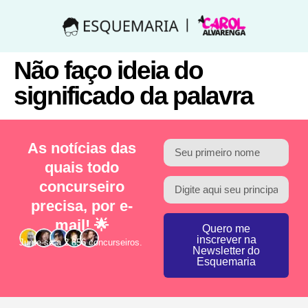
Não faço ideia do
significado da palavra
As notícias das
quais todo
concurseiro
precisa, por e-
mail! 🌟
Quero me
inscrever na
Junte-se a 2.856 concurseiros.
Newsletter do
Esquemaria