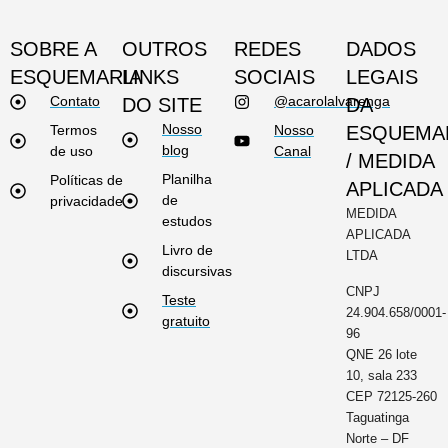
SOBRE A
OUTROS
REDES
DADOS
ESQUEMARIA
LINKS
SOCIAIS
LEGAIS
Contato
@acarolalvarenga
DO SITE
DA
Nosso
Termos
Nosso
ESQUEMA
blog
de uso
Canal
/ MEDIDA
Planilha
Políticas de
APLICADA
de
privacidade
MEDIDA
estudos
APLICADA
Livro de
LTDA
discursivas
CNPJ
Teste
24.904.658/0001-
gratuito
96
QNE 26 lote
10, sala 233
CEP 72125-260
Taguatinga
Norte – DF