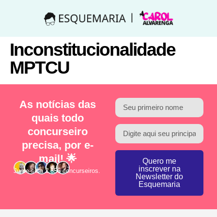
Inconstitucionalidade
MPTCU
As notícias das
quais todo
concurseiro
precisa, por e-
mail! 🌟
Quero me
inscrever na
Junte-se a 2.856 concurseiros.
Newsletter do
Esquemaria