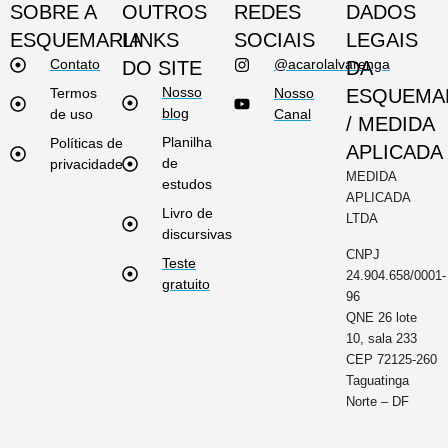
SOBRE A
OUTROS
REDES
DADOS
ESQUEMARIA
LINKS
SOCIAIS
LEGAIS
Contato
@acarolalvarenga
DO SITE
DA
Nosso
Termos
Nosso
ESQUEMA
blog
de uso
Canal
/ MEDIDA
Planilha
Políticas de
APLICADA
de
privacidade
MEDIDA
estudos
APLICADA
Livro de
LTDA
discursivas
CNPJ
Teste
24.904.658/0001-
gratuito
96
QNE 26 lote
10, sala 233
CEP 72125-260
Taguatinga
Norte – DF