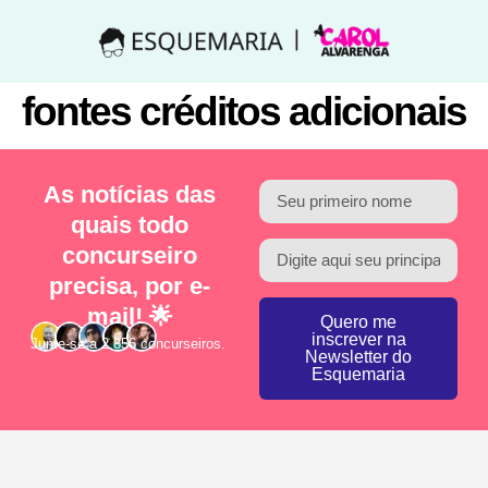
fontes créditos adicionais
As notícias das
quais todo
concurseiro
precisa, por e-
mail! 🌟
Quero me
inscrever na
Junte-se a 2.856 concurseiros.
Newsletter do
Esquemaria