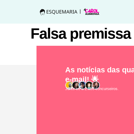
Falsa premissa
As notícias das qua
e-mail! 🌟
Junte-se a 2.856 concurseiros.